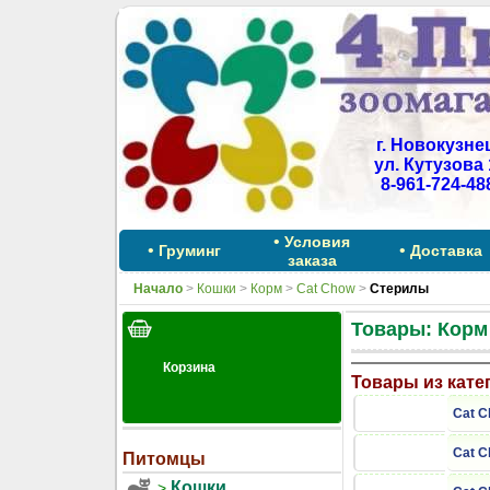
г. Новокузне
ул. Кутузова 
8-961-724-48
•
Условия
•
•
Груминг
Доставка
заказа
Начало
>
Кошки
>
Корм
>
Cat Chow
>
Стерилы
Товары: Корм
Товары из кате
Cat Ch
Cat Ch
Питомцы
Кошки