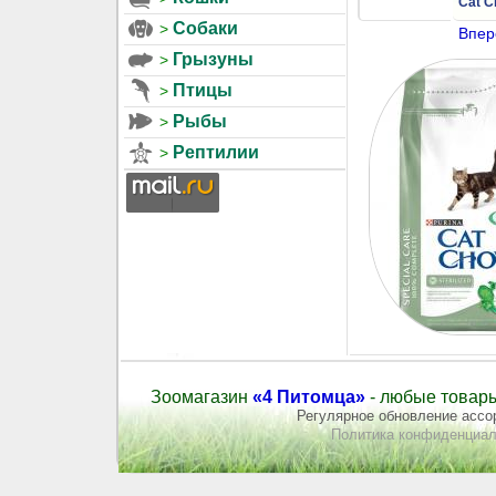
Cat C
Собаки
Впер
Грызуны
Птицы
Рыбы
Рептилии
Зоомагазин
«4 Питомца»
- любые товары
Регулярное обновление ассор
Политика конфиденциал