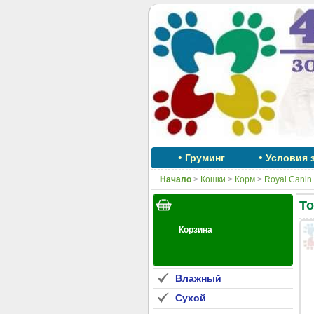
•
•
Груминг
Условия 
Начало
>
Кошки
>
Корм
>
Royal Canin
То
Влажный
Сухой