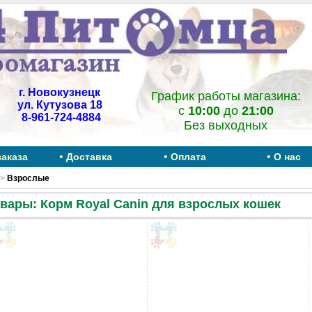
г. Новокузнецк
График работы магазина:
ул. Кутузова 18
c
10:00
до
21:00
8-961-724-4884
Без выходных
•
•
•
заказа
Доставка
Оплата
О нас
>
Взрослые
вары: Корм Royal Canin для взрослых кошек