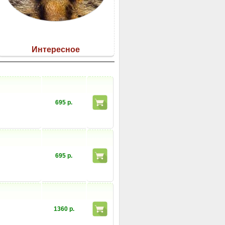
Интересное
695 р.
695 р.
1360 р.