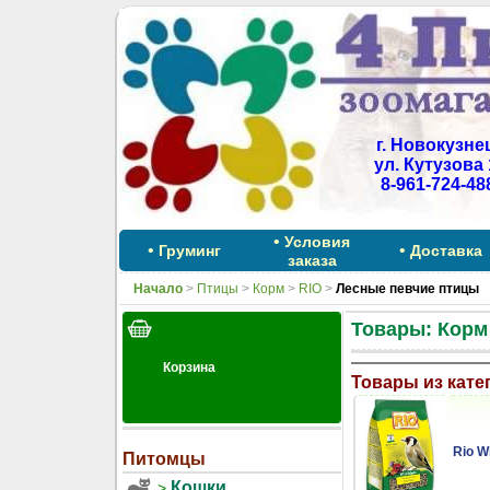
г. Новокузне
ул. Кутузова 
8-961-724-48
•
Условия
•
•
Груминг
Доставка
заказа
Начало
>
Птицы
>
Корм
>
RIO
>
Лесные певчие птицы
Товары: Корм
Товары из кате
Rio W
Питомцы
Кошки