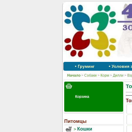
•
•
Груминг
Условия 
Начало
>
Собаки
>
Корм
>
Дилли
>
Вз
То
То
Питомцы
Кошки