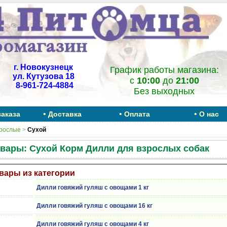
г. Новокузнецк
График работы магазина:
ул. Кутузова 18
c
10:00
до
21:00
8-961-724-4884
Без выходных
•
•
•
заказа
Доставка
Оплата
О нас
рослые
>
Сухой
вары: Сухой Корм Дилли для взрослых собак
вары из категории
Дилли говяжий гуляш с овощами 1 кг
Дилли говяжий гуляш с овощами 16 кг
Дилли говяжий гуляш с овощами 4 кг