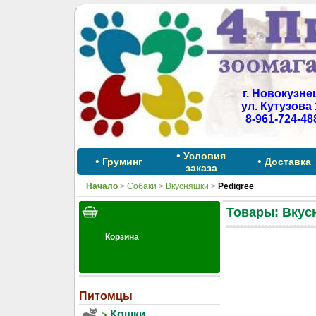
г. Новокузне
ул. Кутузова 
8-961-724-48
•
Условия
•
•
Груминг
Доставка
заказа
Начало
>
Собаки
>
Вкусняшки
>
Pedigree
Товары: Вкусн
Питомцы
Кошки