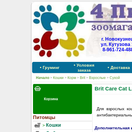
г. Новокузне
ул. Кутузова 
8-961-724-48
•
Условия
•
•
Груминг
Доставка
заказа
Начало
>
Кошки
>
Корм
>
Brit
>
Взрослые
>
Сухой
Brit Care Cat 
Для взрослых ко
антибактериальны
Питомцы
Кошки
Дополнительная