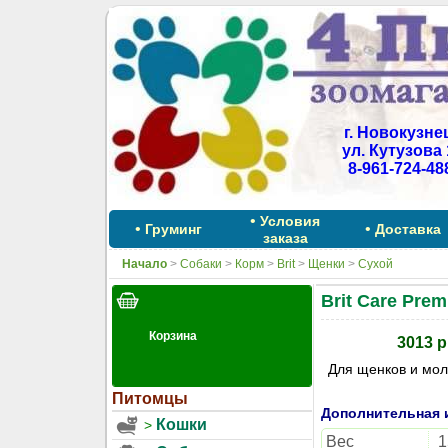
г. Новокузне
ул. Кутузова 
8-961-724-48
•
Условия
•
•
Груминг
Доставка
заказа
Начало
>
Собаки
>
Корм
>
Brit
>
Щенки
>
Сухой
Brit Care Pre
3013 р
Для щенков и мол
Питомцы
Дополнительная
Кошки
Вес
1