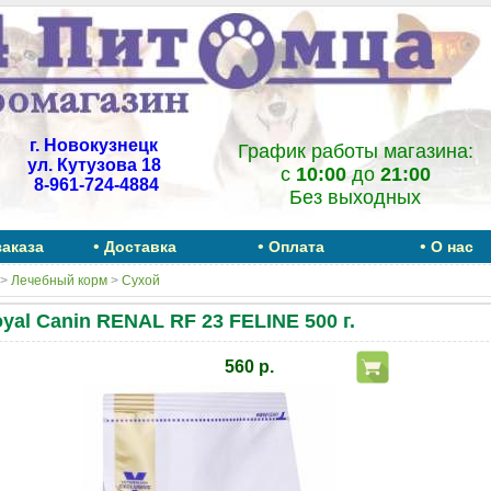
г. Новокузнецк
График работы магазина:
ул. Кутузова 18
c
10:00
до
21:00
8-961-724-4884
Без выходных
•
•
•
заказа
Доставка
Оплата
О нас
>
Лечебный корм
>
Сухой
yal Canin RENAL RF 23 FELINE 500 г.
560 р.