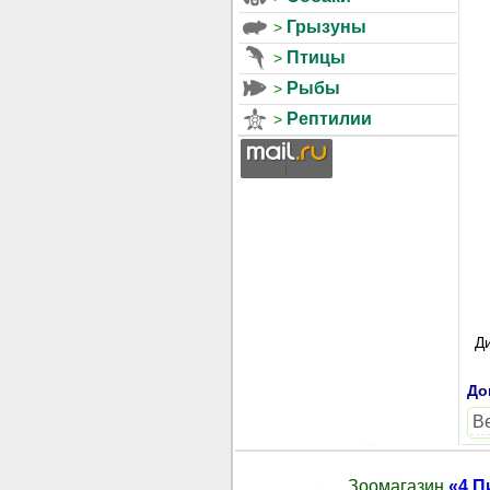
Грызуны
Птицы
Рыбы
Рептилии
Ди
До
В
Зоомагазин
«4 П