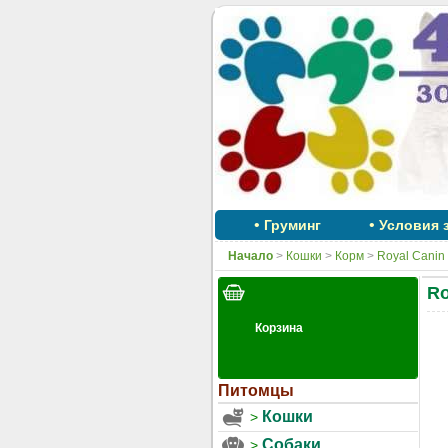
•
•
Груминг
Условия 
Начало
>
Кошки
>
Корм
>
Royal Canin
Ro
Питомцы
Кошки
Собаки