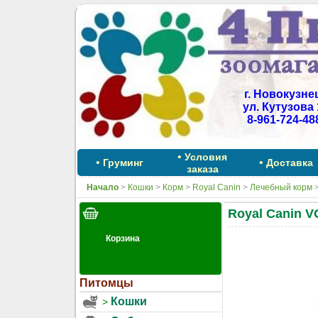
г. Новокузне
ул. Кутузова 
8-961-724-48
•
Условия
•
•
Груминг
Доставка
заказа
Начало
>
Кошки
>
Корм
>
Royal Canin
>
Лечебный корм
Royal Canin V
Питомцы
Кошки