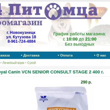
г. Новокузнецк
График работы магазина:
ул. Кутузова 18
c
10:00
до
21:00
8-961-724-4884
Без выходных
•
•
•
заказа
Доставка
Оплата
О нас
>
Лечебный корм
>
Сухой
yal Canin VCN SENIOR CONSULT STAGE 2 400 г.
290 р.