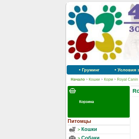
•
•
Груминг
Условия 
Начало
>
Кошки
>
Корм
>
Royal Canin
Ro
Питомцы
Кошки
Собаки