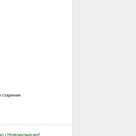
 старения.
о г.Новокузнецку!