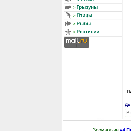
Грызуны
Птицы
Рыбы
Рептилии
Пи
До
В
Зоомагазин
«4 П