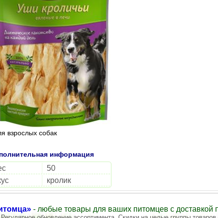
ля взрослых собак
полнительная информация
ес
50
кус
кролик
итомца»
- любые товары для ваших питомцев с доставкой п
Регулярное обновление ассортимента. Скидки на целые группы товаров.