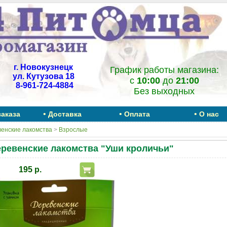
г. Новокузнецк
График работы магазина:
ул. Кутузова 18
c
10:00
до
21:00
8-961-724-4884
Без выходных
•
•
•
заказа
Доставка
Оплата
О нас
енские лакомства
>
Взрослые
ревенские лакомства "Уши кроличьи"
195 р.