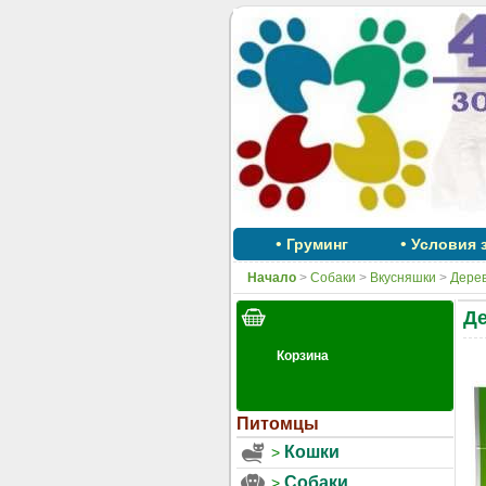
•
•
Груминг
Условия 
Начало
>
Собаки
>
Вкусняшки
>
Дерев
Де
Питомцы
Кошки
Собаки