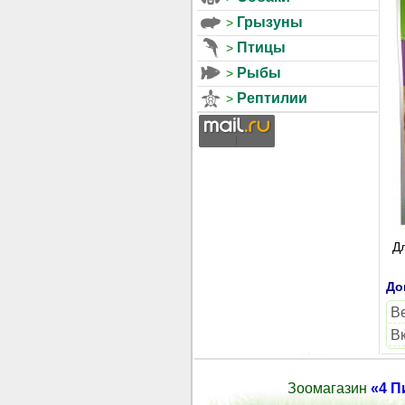
Грызуны
Птицы
Рыбы
Рептилии
Д
До
В
В
Зоомагазин
«4 П