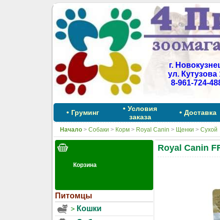
г. Новокузне
ул. Кутузова 
8-961-724-48
•
Условия
•
•
Груминг
Доставка
заказа
Начало
>
Собаки
>
Корм
>
Royal Canin
>
Щенки
>
Сухой
Royal Canin 
Питомцы
Кошки