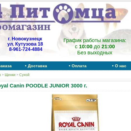
г. Новокузнецк
График работы магазина:
ул. Кутузова 18
c
10:00
до
21:00
8-961-724-4884
Без выходных
•
•
•
заказа
Доставка
Оплата
О нас
n
>
Щенки
>
Сухой
yal Canin POODLE JUNIOR 3000 г.