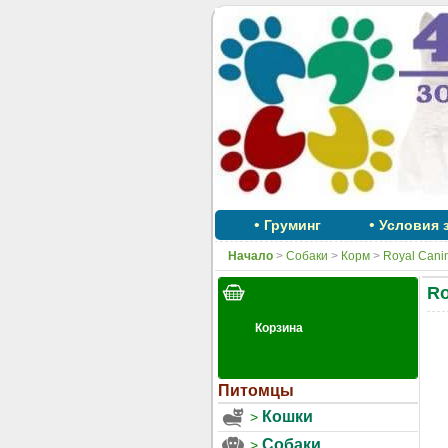
•
•
Груминг
Условия 
Начало
>
Собаки
>
Корм
>
Royal Cani
Ro
Питомцы
Кошки
Собаки