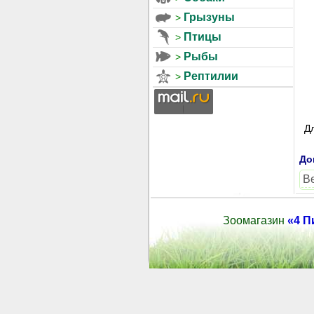
Грызуны
Птицы
Рыбы
Рептилии
Дл
До
В
Зоомагазин
«4 П