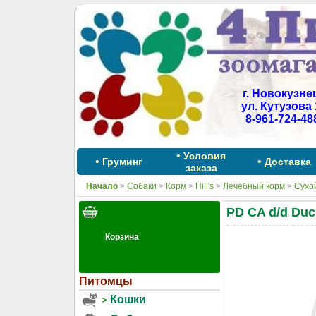
г. Новокузне
ул. Кутузова 
8-961-724-48
•
Условия
•
•
Груминг
Доставка
заказа
Начало
>
Собаки
>
Корм
>
Hill's
>
Лечебный корм
>
Сухо
PD CA d/d Duc
Питомцы
Кошки