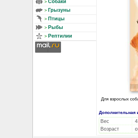
Собаки
Грызуны
Птицы
Рыбы
Рептилии
Для взрослых соба
Дополнительная
Вес
4
Возраст
о