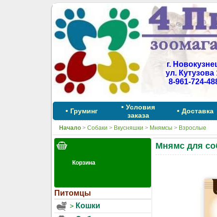
г. Новокузне
ул. Кутузова 
8-961-724-48
•
Условия
•
•
Груминг
Доставка
заказа
Начало
>
Собаки
>
Вкусняшки
>
Мнямсы
>
Взрослые
Мнямс для соб
Питомцы
Кошки