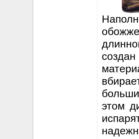
Напол
обо
длинн
созд
матери
вбирае
больши
этом д
испаря
надеж