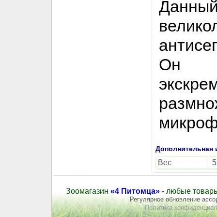
Данный
велико
антисе
Он 
экскре
размн
микроф
Дополнительная
Вес
5
Зоомагазин
«4 Питомца»
- любые товары
Регулярное обновление ассор
Политика конфиденциал