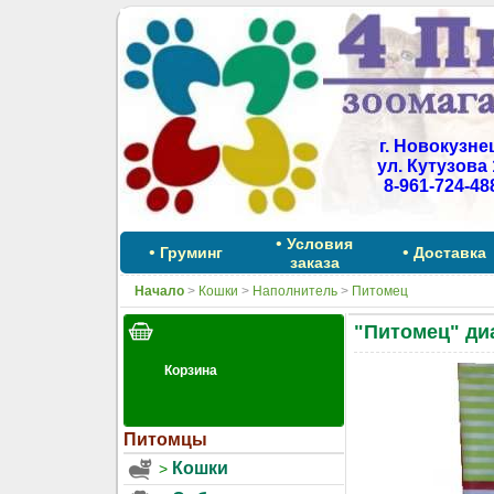
г. Новокузне
ул. Кутузова 
8-961-724-48
•
Условия
•
•
Груминг
Доставка
заказа
Начало
>
Кошки
>
Наполнитель
>
Питомец
"Питомец" ди
Питомцы
Кошки