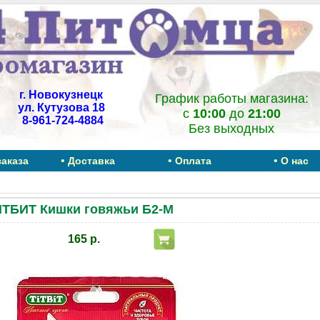
г. Новокузнецк
График работы магазина:
ул. Кутузова 18
c
10:00
до
21:00
8-961-724-4884
Без выходных
•
•
•
заказа
Доставка
Оплата
О нас
ТБИТ Кишки говяжьи Б2-М
165 р.