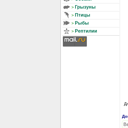
Грызуны
Птицы
Рыбы
Рептилии
Д
До
В