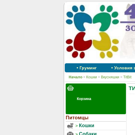
•
•
Груминг
Условия 
Начало
>
Кошки
>
Вкусняшки
>
TitBit
ТИ
Питомцы
Кошки
Собаки