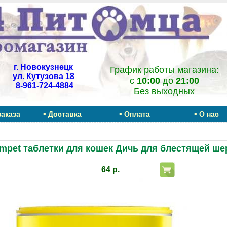
г. Новокузнецк
График работы магазина:
ул. Кутузова 18
c
10:00
до
21:00
8-961-724-4884
Без выходных
•
•
•
заказа
Доставка
Оплата
О нас
mpet таблетки для кошек Дичь для блестящей шер
64 р.