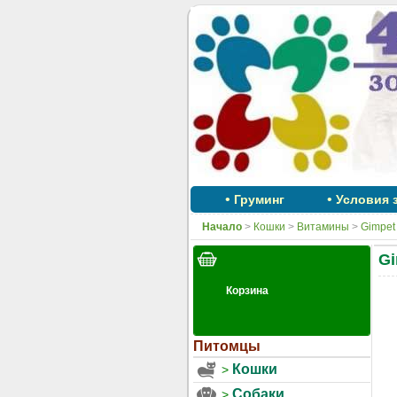
•
•
Груминг
Условия 
Начало
>
Кошки
>
Витамины
>
Gimpet
Gi
Питомцы
Кошки
Собаки