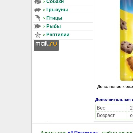
Собаки
Грызуны
Птицы
Рыбы
Рептилии
Дополнение к еже
Дополнительная
Вес
2
Возраст
о
Зоомагазин
«4 Питомца»
- любые товары