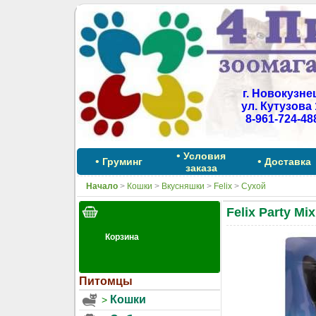
г. Новокузне
ул. Кутузова 
8-961-724-48
•
Условия
•
•
Груминг
Доставка
заказа
Начало
>
Кошки
>
Вкусняшки
>
Felix
>
Сухой
Felix Party M
Питомцы
Кошки