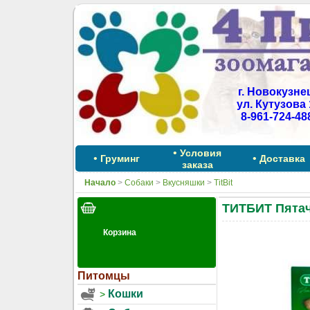
г. Новокузне
ул. Кутузова 
8-961-724-48
•
Условия
•
•
Груминг
Доставка
заказа
Начало
>
Собаки
>
Вкусняшки
>
TitBit
ТИТБИТ Пятач
Питомцы
Кошки