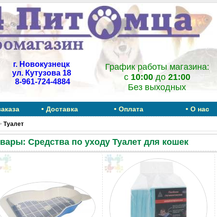
г. Новокузнецк
График работы магазина:
ул. Кутузова 18
c
10:00
до
21:00
8-961-724-4884
Без выходных
•
•
•
заказа
Доставка
Оплата
О нас
>
Туалет
вары: Средства по уходу Туалет для кошек