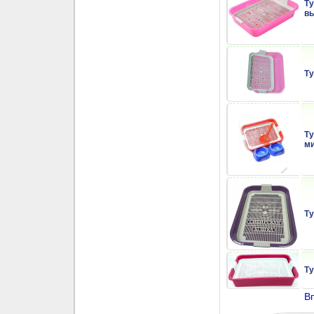
Ту
вы
Ту
Ту
ми
Ту
Ту
Вп