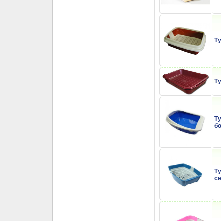
Ту
Ту
Ту
бо
Ту
се