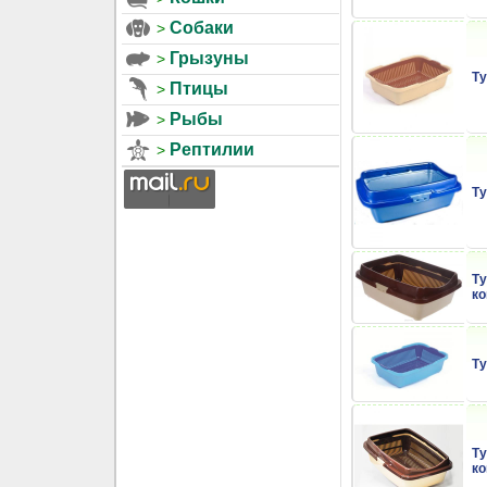
Собаки
Грызуны
Ту
Птицы
Рыбы
Рептилии
Ту
Ту
ко
Ту
Ту
ко