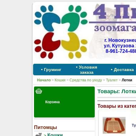
г. Новокузне
ул. Кутузова 
8-961-724-48
•
Условия
•
•
Груминг
Доставка
заказа
Начало
>
Кошки
>
Средства по уходу
>
Туалет
>
Лотки
Товары: Лотк
Товары из кате
Ту
Питомцы
Кошки